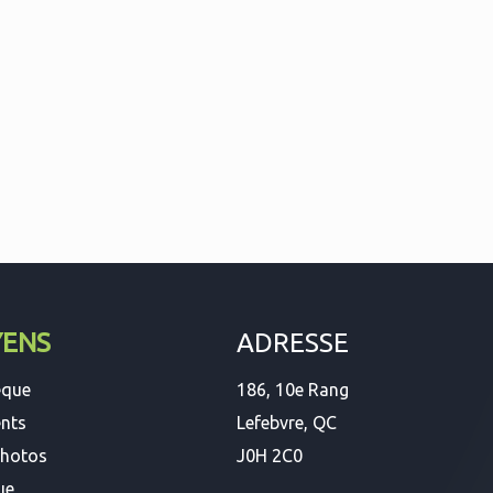
YENS
ADRESSE
èque
186, 10e Rang
nts
Lefebvre, QC
photos
J0H 2C0
ue