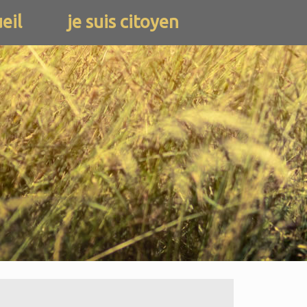
eil
je suis citoyen