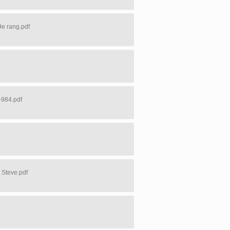
e rang.pdf
-984.pdf
 Steve.pdf