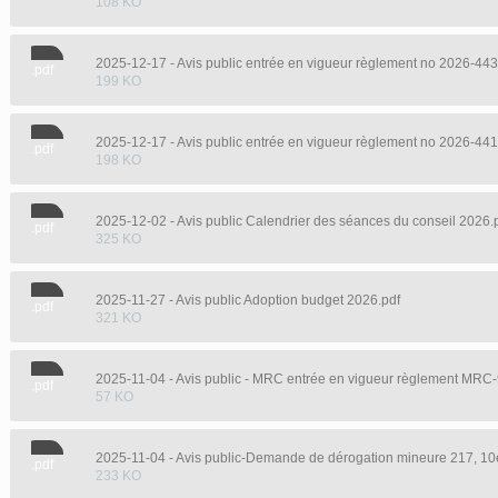
108 KO
2025-12-17 - Avis public entrée en vigueur règlement no 2026-443
.pdf
199 KO
2025-12-17 - Avis public entrée en vigueur règlement no 2026-441
.pdf
198 KO
2025-12-02 - Avis public Calendrier des séances du conseil 2026.
.pdf
325 KO
2025-11-27 - Avis public Adoption budget 2026.pdf
.pdf
321 KO
2025-11-04 - Avis public - MRC entrée en vigueur règlement MRC-
.pdf
57 KO
2025-11-04 - Avis public-Demande de dérogation mineure 217, 10
.pdf
233 KO