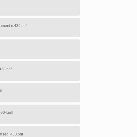
lement n.439.pdf
438.pdf
df
-964.pdf
m règl.438.pdf