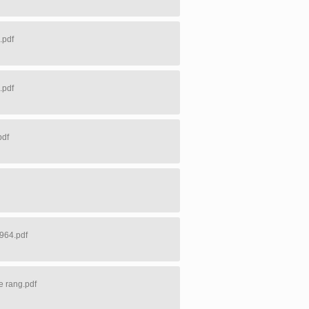
.pdf
.pdf
pdf
964.pdf
e rang.pdf