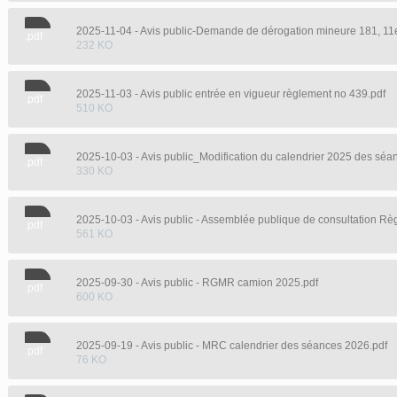
2025-11-04 - Avis public-Demande de dérogation mineure 181, 11
.pdf
232 KO
2025-11-03 - Avis public entrée en vigueur règlement no 439.pdf
.pdf
510 KO
.pdf
330 KO
.pdf
561 KO
2025-09-30 - Avis public - RGMR camion 2025.pdf
.pdf
600 KO
2025-09-19 - Avis public - MRC calendrier des séances 2026.pdf
.pdf
76 KO