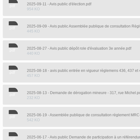
2025-09-11 - Avis public d'élection.pdf
.pdf
954 KO
2025-09-09 - Avis public Assemblée publique de consultation Règ
.pdf
445 KO
2025-08-27 - Avis public dépôt role d'évaluation 3e année.pdf
.pdf
440 KO
2025-08-18 - avis public entrée en vigueur règlemens 436, 437 et 
.pdf
457 KO
2025-08-13 - Demande de dérogation mineure - 317, rue Michel.p
.pdf
232 KO
2025-06-19 - Assemblée publique de consultation règlement MRC
.pdf
542 KO
2025-06-17 - Avis public Demande de participation à un référendu
.pdf