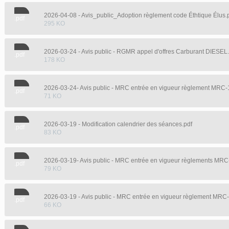
2026-04-08 - Avis_public_Adoption règlement code Éthtique Élus.
.pdf
295 KO
2026-03-24 - Avis public - RGMR appel d'offres Carburant DIESEL.
.pdf
178 KO
2026-03-24- Avis public - MRC entrée en vigueur règlement MRC-
.pdf
71 KO
2026-03-19 - Modification calendrier des séances.pdf
.pdf
83 KO
.pdf
79 KO
2026-03-19 - Avis public - MRC entrée en vigueur règlement MRC
.pdf
66 KO