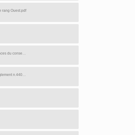
e rang Ouest.pdf
2025-10-03 - Avis public_Modification du calendrier 2025 des séances du conseil.pdf
2025-10-03 - Avis public - Assemblée publique de consultation Règlement n.440.pdf