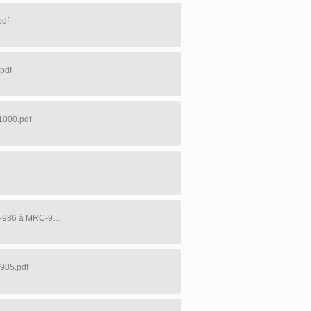
pdf
pdf
1000.pdf
2026-03-19- Avis public - MRC entrée en vigueur règlements MRC-986 à MRC-999.pdf
-985.pdf