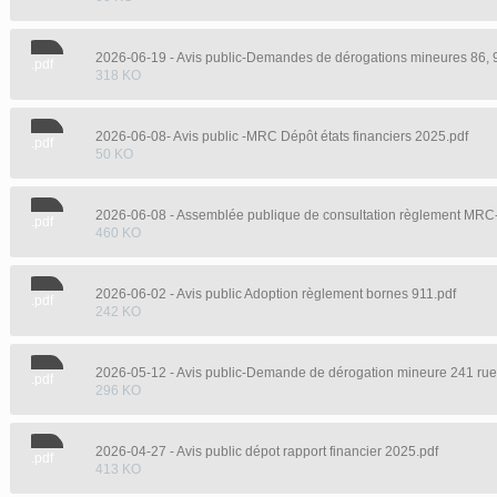
2026-06-19 - Avis public-Demandes de dérogations mineures 86, 9
.pdf
318 KO
2026-06-08- Avis public -MRC Dépôt états financiers 2025.pdf
.pdf
50 KO
2026-06-08 - Assemblée publique de consultation règlement MRC
.pdf
460 KO
2026-06-02 - Avis public Adoption règlement bornes 911.pdf
.pdf
242 KO
2026-05-12 - Avis public-Demande de dérogation mineure 241 rue
.pdf
296 KO
2026-04-27 - Avis public dépot rapport financier 2025.pdf
.pdf
413 KO