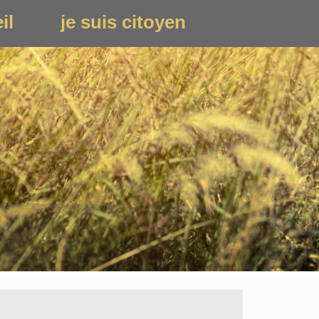
il
je suis citoyen